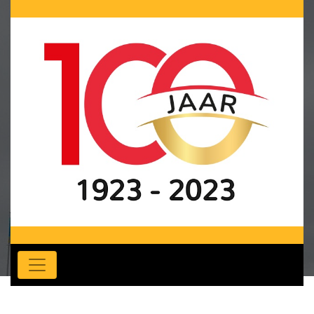
Vuurtoren Noordwijk
Home
Nieuws
Vuurtorenborden onthuld